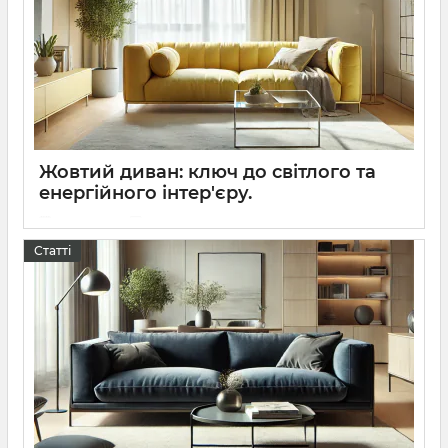
Жовтий диван: ключ до світлого та
енергійного інтер'єру.
24 02 2025
0
Ключ до світлого та енергійного інтер'єру.
Статті