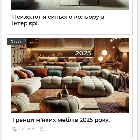
Психологія синього кольору в
інтер'єрі.
13 02 2025
0
Статті
Психологія синього кольору в інтер'єрі.
Тренди м'яких меблів 2025 року.
12 02 2025
0
Тренди м'яких меблів 2025 року.