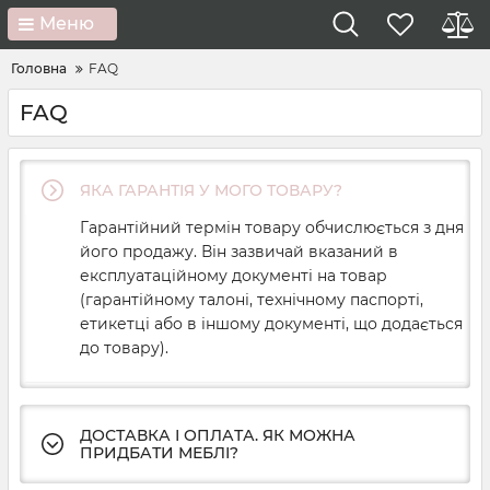
Меню
Головна
FAQ
FAQ
ЯКА ГАРАНТІЯ У МОГО ТОВАРУ?
Гарантійний
термін
товару
обчислюється з
дня
його
продажу
.
Він
зазвичай вказаний
в
експлуатаційному
документі
на
товар
(
гарантійному
талоні
,
технічному
паспорті
,
етикетці
або
в
іншому
документі
,
що додається
до товару
)
.
ДОСТАВКА І ОПЛАТА. ЯК МОЖНА
ПРИДБАТИ МЕБЛІ?