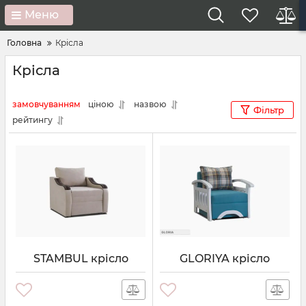
Меню
Головна
Крісла
Крісла
замовчуванням
ціною
назвою
Фільтр
рейтингу
STAMBUL крісло
GLORIYA крісло